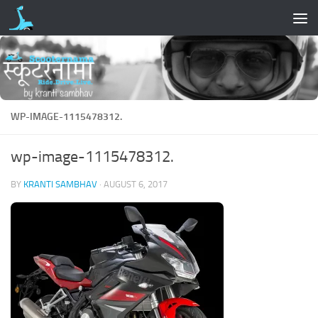
Skip to content
WP-IMAGE-1115478312.
wp-image-1115478312.
BY
KRANTI SAMBHAV
·
AUGUST 6, 2017