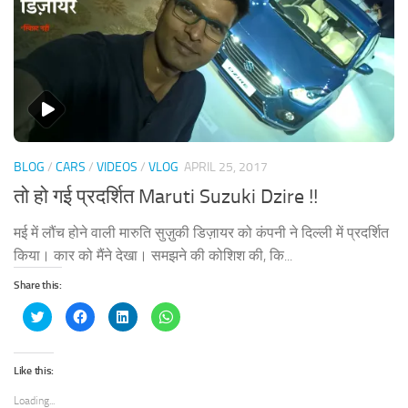
BLOG
/
CARS
/
VIDEOS
/
VLOG
APRIL 25, 2017
तो हो गई प्रदर्शित Maruti Suzuki Dzire !!
मई में लौंच होने वाली मारुति सुज़ुकी डिज़ायर को कंपनी ने दिल्ली में प्रदर्शित
किया। कार को मैंने देखा। समझने की कोशिश की, कि...
Share this:
Click
Click
Click
Click
to
to
to
to
share
share
share
share
on
on
on
on
Twitter
Facebook
LinkedIn
WhatsApp
(Opens
(Opens
(Opens
(Opens
Like this:
in
in
in
in
new
new
new
new
window)
window)
window)
window)
Loading...