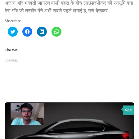
अज़ान और भगवती जागरण वाली बहस के बीच लाउडस्पीकर की रणभूमि बना
मेरा गाँव जो तस्वीर मैंने अभी सबसे पहले लगाई है, उसे देखकर...
Share this:
Click
Click
Click
Click
to
to
to
to
share
share
share
share
on
on
on
on
Twitter
Facebook
LinkedIn
WhatsApp
(Opens
(Opens
(Opens
(Opens
Like this:
in
in
in
in
new
new
new
new
window)
window)
window)
window)
Loading...
0