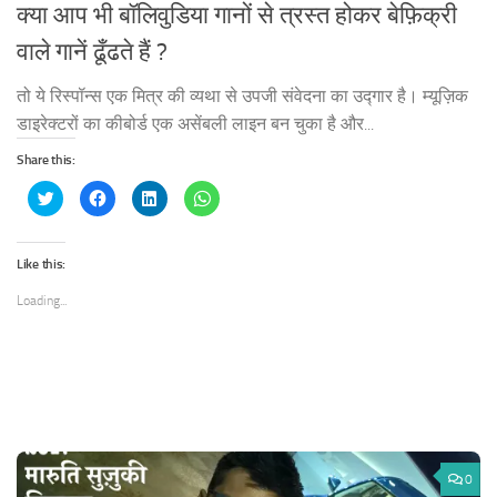
क्या आप भी बॉलिवुडिया गानों से त्रस्त होकर बेफ़िक्री
वाले गानें ढूँढते हैं ?
तो ये रिस्पॉन्स एक मित्र की व्यथा से उपजी संवेदना का उद्गार है। म्यूज़िक
डाइरेक्टरों का कीबोर्ड एक असेंबली लाइन बन चुका है और...
Share this:
Click
Click
Click
Click
to
to
to
to
share
share
share
share
on
on
on
on
Twitter
Facebook
LinkedIn
WhatsApp
(Opens
(Opens
(Opens
(Opens
Like this:
in
in
in
in
new
new
new
new
window)
window)
window)
window)
Loading...
0