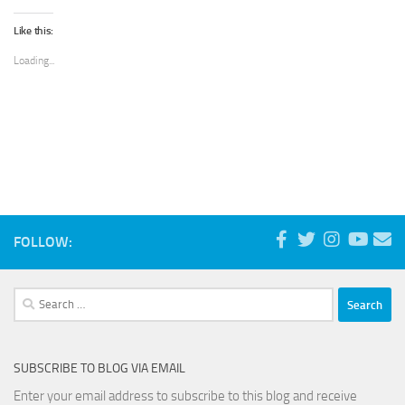
on
on
on
on
Twitter
Facebook
LinkedIn
WhatsApp
(Opens
(Opens
(Opens
(Opens
Like this:
in
in
in
in
new
new
new
new
window)
window)
window)
window)
Loading...
FOLLOW:
Search
for:
SUBSCRIBE TO BLOG VIA EMAIL
Enter your email address to subscribe to this blog and receive