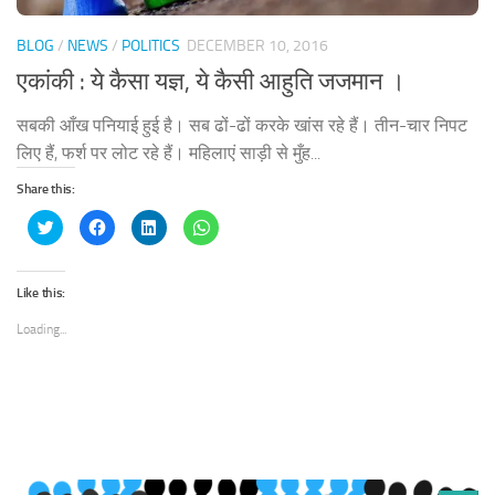
BLOG
/
NEWS
/
POLITICS
DECEMBER 10, 2016
एकांकी : ये कैसा यज्ञ, ये कैसी आहुति जजमान ।
सबकी आँख पनियाई हुई है। सब ढों-ढों करके खांस रहे हैं। तीन-चार निपट
लिए हैं, फर्श पर लोट रहे हैं। महिलाएं साड़ी से मुँह...
Share this:
Click
Click
Click
Click
to
to
to
to
share
share
share
share
on
on
on
on
Twitter
Facebook
LinkedIn
WhatsApp
(Opens
(Opens
(Opens
(Opens
Like this:
in
in
in
in
new
new
new
new
window)
window)
window)
window)
Loading...