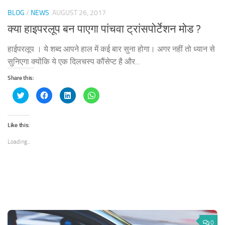
BLOG
/
NEWS
AUGUST 26, 2017
क्या हाइपरलूप बन पाएगा पांचवा ट्रांसपोर्टेशन मोड ?
हाईपरलूप । ये शब्द आपने हाल में कई बार सुना होगा। अगर नहीं तो ध्यान से
सुनिएगा क्योंकि ये एक दिलचस्प कौंसेप्ट है और...
Share this:
Click
Click
Click
Click
to
to
to
to
share
share
share
share
on
on
on
on
Twitter
Facebook
LinkedIn
WhatsApp
(Opens
(Opens
(Opens
(Opens
Like this:
in
in
in
in
new
new
new
new
window)
window)
window)
window)
Loading...
0