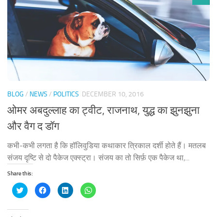
BLOG
/
NEWS
/
POLITICS
DECEMBER 10, 2016
ओमर अबदुल्लाह का ट्वीट, राजनाथ, युद्ध का झुनझुना
और वैग द डॉग
कभी-कभी लगता है कि हॉलिवुडिया कथाकार त्रिकाल दर्शी होते हैं। मतलब
संजय दृष्टि से दो पैकेज एक्स्ट्रा। संजय का तो सिर्फ़ एक पैकेज था,...
Share this:
Click
Click
Click
Click
to
to
to
to
share
share
share
share
on
on
on
on
Twitter
Facebook
LinkedIn
WhatsApp