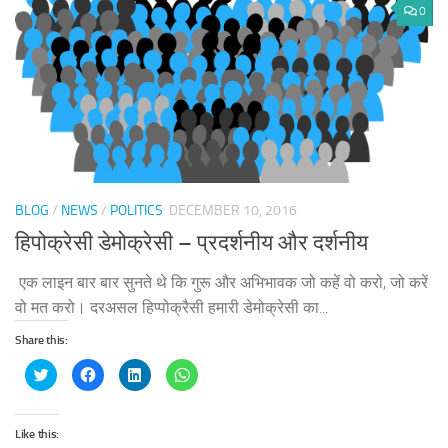
0
BLOG
/
NEWS
/
POLITICS
DECEMBER 10, 2016
हिपोक्रेसी डेमोक्रेसी – प्रदर्शनीय और दर्शनीय
एक लाइन बार बार सुनते थे कि गुरू और अभिभावक जो कहें वो करो, जो करें
वो मत करो। दरअसल हिप्पोक्रैसी हमारी डेमोक्रेसी का...
Share this:
Click
Click
Click
Click
to
to
to
to
share
share
share
share
on
on
on
on
Twitter
Facebook
LinkedIn
WhatsApp
(Opens
(Opens
(Opens
(Opens
Like this:
in
in
in
in