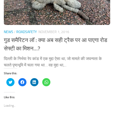
NEWS
/
ROADSAFETY
NOVEMBER 1, 2016
गुड समैरिटन लॉ : क्या अब सही ट्रैक पर आ पाएगा रोड
सेफ्टी का मिशन…?
दिल्ली के निर्भया रेप कांड में एक मुद्दा ऐसा था, जो मामले की जघन्यता के
चलते पृष्ठभूमि में चला गया था… वह मुद्दा था,...
Share this:
Click
Click
Click
Click
to
to
to
to
share
share
share
share
on
on
on
on
Twitter
Facebook
LinkedIn
WhatsApp
(Opens
(Opens
(Opens
(Opens
Like this:
in
in
in
in
new
new
new
new
window)
window)
window)
window)
Loading...