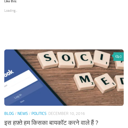
(Opens
(Opens
(Opens
(Opens
Like this:
in
in
in
in
new
new
new
new
window)
window)
window)
window)
Loading...
0
BLOG
/
NEWS
/
POLITICS
DECEMBER 10, 2016
इस हफ़्ते हम किसका बायकॉट करने वाले हैं ?