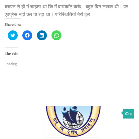
बचपन से ही मैं चाहता था कि मैं बायकॉट करूं। बहुत दिन ललक थी। पर
एक्प्रेस नहीं कर पा रहा था। परिस्थितियां मेरी इस...
Share this:
Click
Click
Click
Click
to
to
to
to
share
share
share
share
on
on
on
on
Twitter
Facebook
LinkedIn
WhatsApp
(Opens
(Opens
(Opens
(Opens
Like this:
in
in
in
in
new
new
new
new
window)
window)
window)
window)
Loading...
0