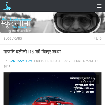
Skip to content
BLOG
/
CARS
0
मारुति बलीनो RS की चित्र कथा
BY
KRANTI SAMBHAV
· PUBLISHED
MARCH 3, 2017
· UPDATED
MARCH 3,
2017