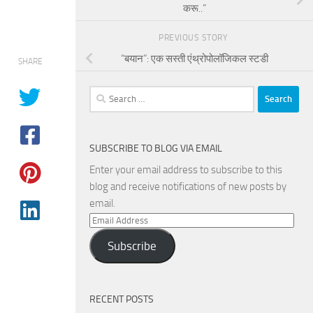
करू..”
PREVIOUS STORY
“बयान”: एक सस्ती एंथ्रोपोलॉजिकल स्टडी
SHARE
Search
for:
SUBSCRIBE TO BLOG VIA EMAIL
Enter your email address to subscribe to this
blog and receive notifications of new posts by
email.
Email
Address
Subscribe
RECENT POSTS