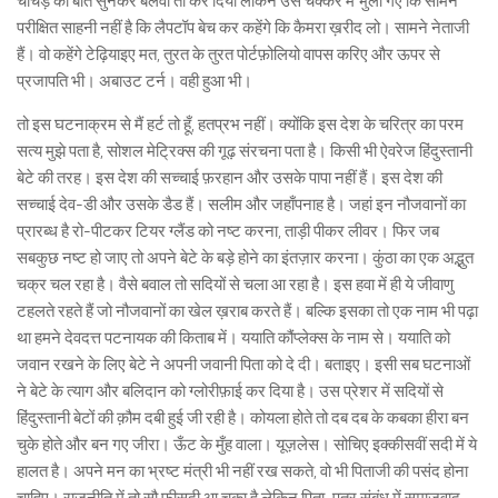
चांचड़ की बात सुनकर बलवा तो कर दिया लेकिन उस चक्कर में भुला गए कि सामने
परीक्षित साहनी नहीं है कि लैपटॉप बेच कर कहेंगे कि कैमरा ख़रीद लो। सामने नेताजी
हैं। वो कहेंगे टेढ़ियाइए मत, तुरत के तुरत पोर्टफ़ोलियो वापस करिए और ऊपर से
प्रजापति भी। अबाउट टर्न। वही हुआ भी।
तो इस घटनाक्रम से मैं हर्ट तो हूँ, हतप्रभ नहीं। क्योंकि इस देश के चरित्र का परम
सत्य मुझे पता है, सोशल मेट्रिक्स की गूढ़ संरचना पता है। किसी भी ऐवरेज हिंदुस्तानी
बेटे की तरह। इस देश की सच्चाई फ़रहान और उसके पापा नहीं हैं। इस देश की
सच्चाई देव-डी और उसके डैड हैं। सलीम और जहाँपनाह है। जहां इन नौजवानों का
प्रारब्ध है रो-पीटकर टियर ग्लैंड को नष्ट करना, ताड़ी पीकर लीवर। फिर जब
सबकुछ नष्ट हो जाए तो अपने बेटे के बड़े होने का इंतज़ार करना। कुंठा का एक अद्भुत
चक्र चल रहा है। वैसे बवाल तो सदियों से चला आ रहा है। इस हवा में ही ये जीवाणु
टहलते रहते हैं जो नौजवानों का खेल ख़राब करते हैं। बल्कि इसका तो एक नाम भी पढ़ा
था हमने देवदत्त पटनायक की किताब में। ययाति कौंप्लेक्स के नाम से। ययाति को
जवान रखने के लिए बेटे ने अपनी जवानी पिता को दे दी। बताइए। इसी सब घटनाओं
ने बेटे के त्याग और बलिदान को ग्लोरीफ़ाई कर दिया है। उस प्रेशर में सदियों से
हिंदुस्तानी बेटों की क़ौम दबी हुई जी रही है। कोयला होते तो दब दब के कबका हीरा बन
चुके होते और बन गए जीरा। ऊँट के मुँह वाला। यूज़लेस। सोचिए इक्कीसवीं सदी में ये
हालत है। अपने मन का भ्रष्ट मंत्री भी नहीं रख सकते, वो भी पिताजी की पसंद होना
चाहिए। राजनीति में तो सौ फ़ीसदी आ चुका है लेकिन पिता-पुत्र संबंध में समाजवाद