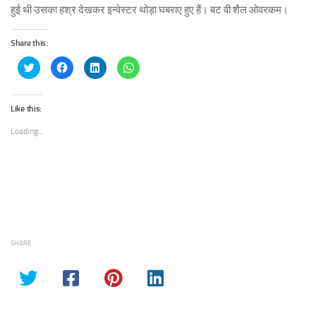
हुई थी उसका हश्र देखकर इन्वेस्टर थोड़ा घबराए हुए हैं। बट वी शैल ओवरकम।
Share this:
Click
Click
Click
Click
to
to
to
to
share
share
share
share
on
on
on
on
Twitter
Facebook
LinkedIn
WhatsApp
(Opens
(Opens
(Opens
(Opens
Like this:
in
in
in
in
new
new
new
new
Loading...
window)
window)
window)
window)
SHARE