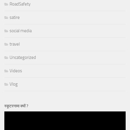
RoadSafety
satire
social media
travel
Uncategorized
Videos
Vlog
स्कूटरनामा क्यों ?
Video
Player