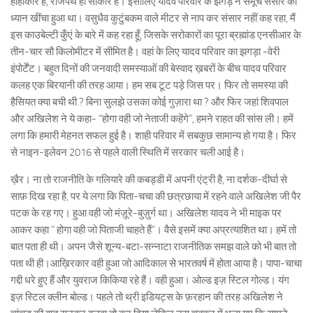
हाहाकार है, राजपथ ही साकार है। इसीलिए यादव परिवार के झगड़े ने समूचे संसार का
ध्यान खींचा हुआ था। वसुधैव कुटुंबकम वाले मीटर से नाप कर संसार नहीं कह रहा, मैं
इस काउबेल्टी कुँएं के बारे में कह रहा हूँ, जिसके सरोकारों का पूरा ब्रह्मांड एनसीआर के
तीन-चार सौ किलोमीटर में सीमित है। वहां के लिए यादव परिवार का झगड़ा -वेरी
इंपोर्टेंट। बहुत दिनों की जनवादी समस्याओं की बेस्वाद ख़बरों के बीच यादव परिवार
कलह एक बिरयानी की तरह आया। हम सब टूट पड़े जिस पर। फिर तो समस्या की
हैसियत क्या बची थी ? बिना सुलझे उसका कोई गुज़ारा था ? और फिर जहां शिवपाल
और अखिलेश ने ये कहा- “होगा वही जो नेताजी कहेंगे”, हमने राहत की सांस ली। हमें
लगा कि हमारी मेहनत सफल हुई है। शाही परिवार में सबकुछ सामान्य हो गया है। फिर
से नाइन-इलेवन 2016 से पहले वाली स्थिति में सरकार चली आई है।
ख़ैर। ना तो राजनीति के गलियारे की कबड्डी में अपनी एंट्री है, ना दर्शक-दीर्घा से
साफ़ दिख रहा है, पर ये लगा कि पिता-चचा की छत्रछाया में रहने वाले अखिलेश जी पैर
पटक के रह गए। हुआ वही जो मंज़ूरे-बुज़ुर्ग था। अखिलेश यादव ने भी माइक पर
आकर कहा “ होगा वही जो पिताजी चाहते हैं”। वैसे इसमें क्या अप्रत्याशित था। हमें तो
बात पता ही थी। अपन जैसे शून्य-बटा-सन्नाटा राजनीतिक समझ वाले को भी बात तो
पता थी ही।आख़िरकार वही हुआ जो आदिकाल से भारतवर्ष में होता आया है। पापा-चाचा
गद्दी धरे हुए हैं और युवराज किकिया रहे हैं। वही हुआ। ओल्ड इज़ स्टिल गोल्ड। यंग
इज़ स्टिल क्लीन बोल्ड। पहले तो थ्री इडियट्स के फ़रहान की तरह अखिलेश ने