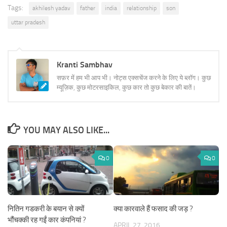
Tags:
akhilesh yadav
father
india
relationship
son
uttar pradesh
Kranti Sambhav
सफ़र में हम भी आप भी। नोट्स एक्सचेंज करने के लिए ये ब्लॉग। कुछ
म्यूज़िक, कुछ मोटरसाइकिल, कुछ कार तो कुछ बेकार की बातें।
YOU MAY ALSO LIKE...
0
0
नितिन गडकरी के बयान से क्यों
क्या कारवाले हैं फसाद की जड़ ?
भौंचक्की रह गईं कार कंपनियां ?
APRIL 27, 2016