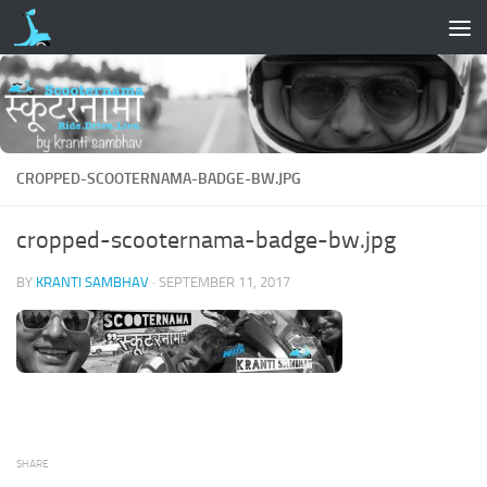
Skip to content
CROPPED-SCOOTERNAMA-BADGE-BW.JPG
cropped-scooternama-badge-bw.jpg
BY
KRANTI SAMBHAV
·
SEPTEMBER 11, 2017
SHARE