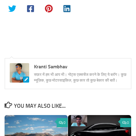
Kranti Sambhav
सफ़र में हम भी आप भी। नोट्स एक्सचेंज करने के लिए ये ब्लॉग। कुछ
म्यूज़िक, कुछ मोटरसाइकिल, कुछ कार तो कुछ बेकार की बातें।
YOU MAY ALSO LIKE...
0
0