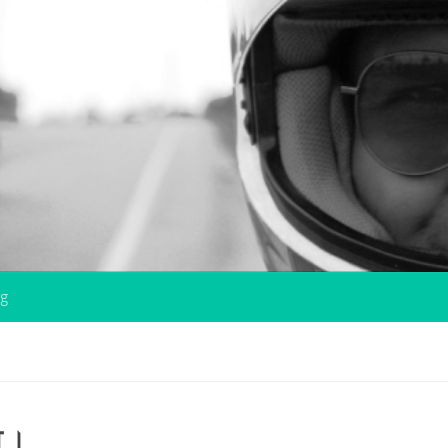
og
था।