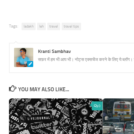
Tags:
ladakh
leh
travel
travel tips
Kranti Sambhav
सफ़र में हम भी आप भी। नोट्स एक्सचेंज करने के लिए ये ब्लॉग।
YOU MAY ALSO LIKE...
0