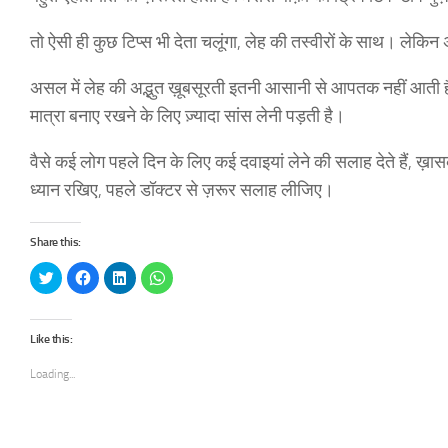
तो ऐसी ही कुछ टिप्स भी देता चलूंगा, लेह की तस्वीरों के साथ। लेकिन अ
असल में लेह की अद्भुत ख़ूबसूरती इतनी आसानी से आपतक नहीं आती है
मात्रा बनाए रखने के लिए ज़्यादा सांस लेनी पड़ती है।
वैसे कई लोग पहले दिन के लिए कई दवाइयां लेने की सलाह देते हैं, 
ध्यान रखिए, पहले डॉक्टर से ज़रूर सलाह लीजिए।
Share this:
Click
Click
Click
Click
to
to
to
to
share
share
share
share
on
on
on
on
Twitter
Facebook
LinkedIn
WhatsApp
(Opens
(Opens
(Opens
(Opens
Like this:
in
in
in
in
new
new
new
new
window)
window)
window)
window)
Loading...